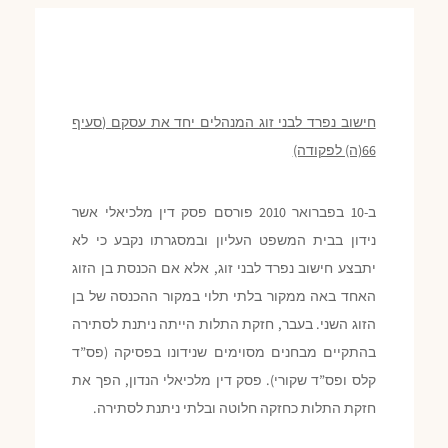
חישוב נפרד לבני זוג המנהלים יחד את עסקם (סעיף
66(ה) לפקודה)
ב-10 בפברואר 2010 פורסם פסק דין מלכיאלי אשר
נידון בבית המשפט העליון ובמסגרתו נקבע כי לא
יתבצע חישוב נפרד לבני זוג, אלא אם הכנסת בן הזוג
האחד באה ממקור בלתי תלוי במקור ההכנסה של בן
הזוג השני. בעבר, חזקת התלות הייתה ניתנת לסתירה
בהתקיים מבחנים מסוימים שנידונו בפסיקה (פס”ד
קלס ופס”ד שקורי). פסק דין מלכיאלי הנדון, הפך את
חזקת התלות כחזקה חלוטה ובלתי ניתנת לסתירה.