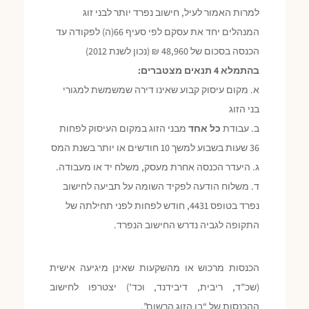
למרות האמור לעיל, חישוב נפרד יותר לבני זוג
המנהלים יחד את עסקם לפי סעיף 66(ה) לפקודה עד
הכנסה בסכום של 48,960 ₪ (נכון לשנת 2012)
בהתמלא 4 תנאים מצטברים:
א. מקום עיסוק קבוע שאינו דירה שמשמשת למגורי
בני הזוג
ב. עבודת
כל אחד
מבני הזוג במקום העיסוק לפחות
36 שעות בשבוע למשך 10 חודשים או יותר בשנת המס
ג. היעדר הכנסה אחרת מעסק, משלח יד או מעבודה.
ד. משלוח הודעה לפקיד השומה על תביעה לחישוב
נפרד בטופס 4431, חודש לפחות לפני תחילתה של
התקופה לגביה נדרש החישוב הנפרד.
הכנסות מרכוש או מהשקעות שאינן מיגיעה אישית
(שכ”ד, ריבית, דיבידנד, וכד’) יצטרפו לחישוב
ההכנסות של “בן הזוג הרשום”.