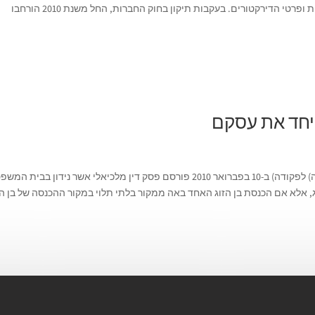
בעלי המניות, פרטי המניות ואופן חלוקתן בין בעלי המניות ופרטי הדירקטורים. בעקבות תיקון בחוק החברות, החל משנת 2010 הורחבו
 יחד את עסקם
חישוב נפרד לבני זוג המנהלים יחד את עסקם (סעיף 66(ה) לפקודה) ב-10 בפברואר 2010 פורסם פסק דין מלכיאלי אשר נידון בבית המ
וג, אלא אם הכנסת בן הזוג האחד באה ממקור בלתי תלוי במקור ההכנסה של בן הז