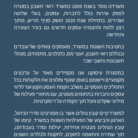
משרדנו נוסד בשנת 2009 כמשרד רואי חשבון במטרה
לספק שירות כולל לחברות, עסקים, בעלי שליטה
ושכירים. בתחילת שנת 2020 הושק סניף חריש, מתוך
רצון ללוות ולהצמיח עסקים חדשים גם בעיר הצעירה
והחדשה.
בחטיבות השונות במשרד, מועסקים צוותים של עובדים
ובכללם רואי חשבון, יועצי מס, כלכלנים, מתמחים, מנהלי
חשבונות וחשבי שכר.
במסגרת עיסוקנו אנו מקפידים מאוד על עדכונים
מקצועיים ויישומם באופן שוטף ומלווים את הלקוחות בכל
התהליכים העסקיים, משלב הקמת העסק הקטן ועד לליווי
עסקים וחברות בתחומים מגוונים, עם מחזורי פעילות של
מיליוני שקלים והכל תוך הקפדה על דיסקרטיות.
למשרד קיים קובץ נהלים אשר בו מפורטים סדרי הניהול,
הארגון והביצוע של הפעילויות השונות במשרד. קיומו של
קובץ הנהלים מבטיח אחידות, יעילות וסדר בעבודתנו,
תוך שמירה והתאמה לחוקים, לתקנות ולכללים השונים