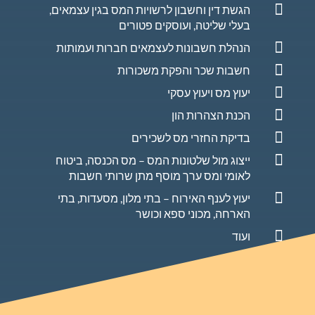

הגשת דין וחשבון לרשויות המס בגין עצמאים,
בעלי שליטה, ועוסקים פטורים

הנהלת חשבונות לעצמאים חברות ועמותות

חשבות שכר והפקת משכורות

יעוץ מס ויעוץ עסקי

הכנת הצהרות הון

בדיקת החזרי מס לשכירים

ייצוג מול שלטונות המס – מס הכנסה, ביטוח
לאומי ומס ערך מוסף מתן שרותי חשבות

יעוץ לענף האירוח – בתי מלון, מסעדות, בתי
הארחה, מכוני ספא וכושר

ועוד