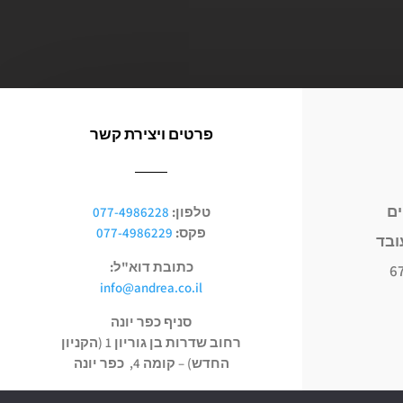
פרטים ויצירת קשר
ים
טלפון:
077-4986228
פקס:
077-4986229
כתובת דוא"ל:
info@andrea.co.il
סניף כפר יונה
רחוב שדרות בן גוריון 1 (הקניון
החדש) – קומה 4, כפר יונה
סניף חריש