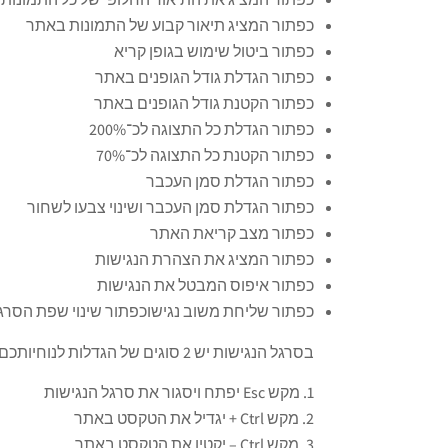
כפתור המציג תיאור קבוע של התמונות באתר
כפתור ביטול שימוש בגופן קריא
כפתור הגדלת גודל הגופנים באתר
כפתור הקטנת גודל הגופנים באתר
כפתור הגדלת כל התצוגה לכ־200%
כפתור הקטנת כל התצוגה לכ־70%
כפתור הגדלת סמן העכבר
כפתור הגדלת סמן העכבר ושינוי צבעו לשחור
כפתור מצב קריאת האתר
כפתור המציג את הצהרת הנגישות
כפתור איפוס המבטל את הנגישות
כפתור שליחת משוב נגישוכפתור שינוי שפת הסר
בסרגל הנגישות יש 2 סוגים של הגדלות לנוחיותכם, אך אם תרצו להגדיל עוד את האותיות תוכלו להשתמש בפונקציות המקלדת הבאות:
מקש Esc יפתח ויסגור את סרגל הנגישות
מקש Ctrl + יגדיל את הטקסט באתר
מקש Ctrl – יקטין את הטקסט באתר