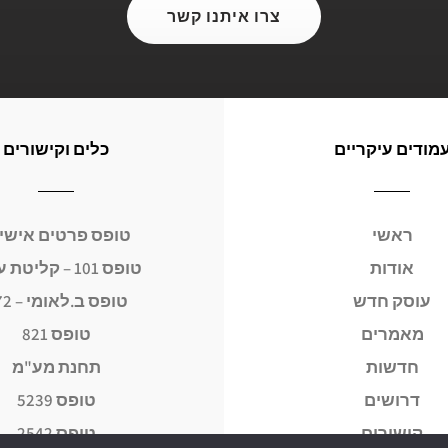
צרו איתנו קשר
מודים עיקריים
כלים וקישורים
ראשי
טופס פרטים אישי
אודות
טופס 101 – קליטת עובד
עוסק חדש
טופס ב.לאומי – 672
מאמרים
טופס 821
חדשות
תחנת מע"מ
דרושים
טופס 5239
קישורים
טופס 2542