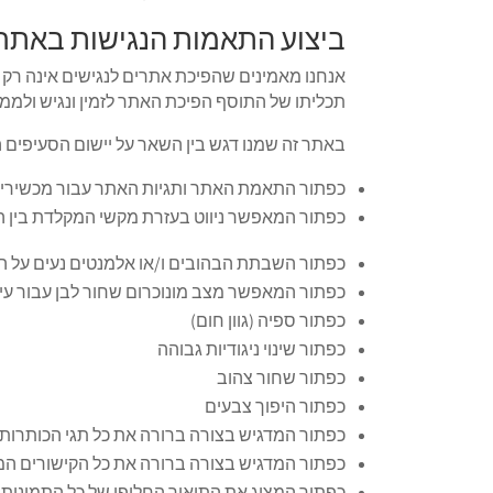
ביצוע התאמות הנגישות באתר
אנחנו מאמינים שהפיכת אתרים לנגישים אינה רק ח
תכליתו של התוסף הפיכת האתר לזמין ונגיש ולממ
באתר זה שמנו דגש בין השאר על יישום הסעיפים 
כפתור התאמת האתר ותגיות האתר עבור מכשירי עזר
כפתור המאפשר ניווט בעזרת מקשי המקלדת בין 
כפתור השבתת הבהובים ו/או אלמנטים נעים על 
כפתור המאפשר מצב מונוכרום שחור לבן עבור עיו
כפתור ספיה (גוון חום)
כפתור שינוי ניגודיות גבוהה
כפתור שחור צהוב
כפתור היפוך צבעים
כפתור המדגיש בצורה ברורה את כל תגי הכותרות
כפתור המדגיש בצורה ברורה את כל הקישורים המ
כפתור המציג את התיאור החלופי של כל התמונו